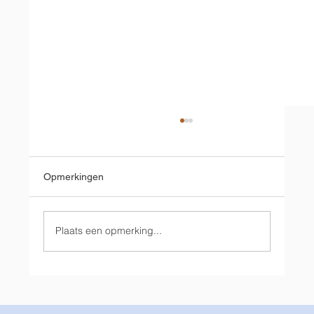
Opmerkingen
Plaats een opmerking...
De gebruiksduurtabel — wat moet een
telecomondernemer hiermee?