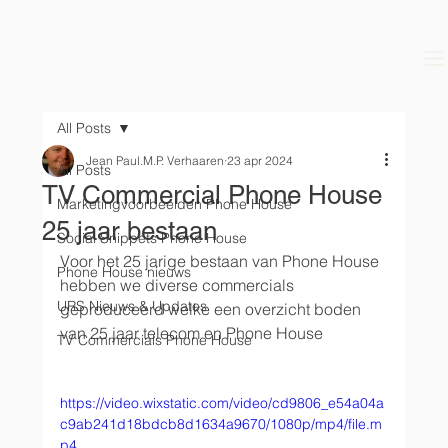
All Posts
Jean Paul.M.P. Verhaaren
23 apr 2024
All Posts
TV Commercial Phone House
Marketingvoorbeelden Phone House
25 jaar bestaan
Social Snippets Phone House
Voor het 25 jarige bestaan van Phone House 
Phone House nieuws
hebben we diverse commercials 
URS Nieuws & Updates
geproduceerd welke een overzicht boden 
van 25 jaar telecom en Phone House
TV Commercials Phone House
https://video.wixstatic.com/video/cd9806_e54a04a
c9ab241d18bdcb8d1634a9670/1080p/mp4/file.m
p4